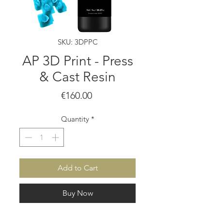
SKU: 3DPPC
AP 3D Print - Press
& Cast Resin
Price
€160.00
Quantity
*
Add to Cart
Buy Now