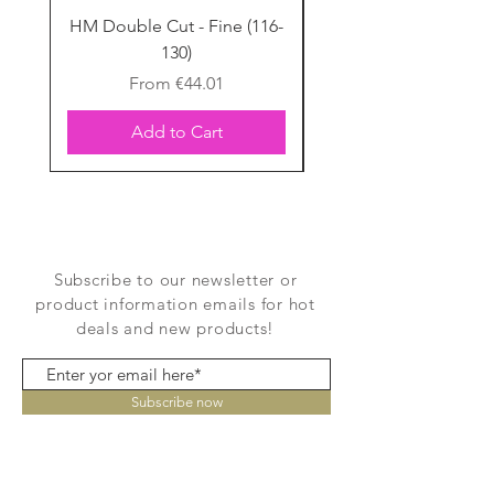
HM Double Cut - Fine (116-
HM Double Cut - Fine
130)
Sale Price
From
€44.01
Add to Cart
Subscribe to our newsletter or
product information emails for hot
deals and new products!
Subscribe now