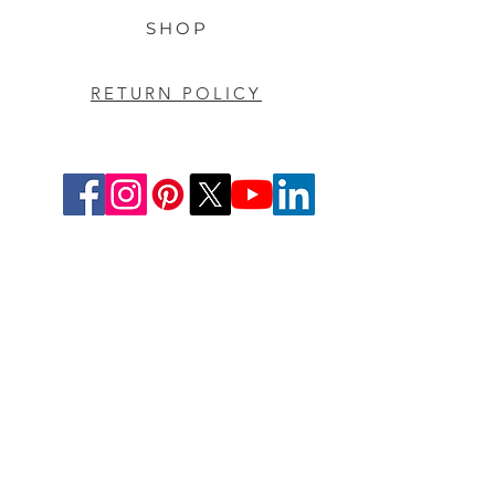
SHOP
RETURN POLICY
Deutschland
Aesthetic-Press GmbH
Paulinzella 8 A
07426 Königsee
Tel: +49(0)211-540 14 772
Fax: +49(0)211-204-9131