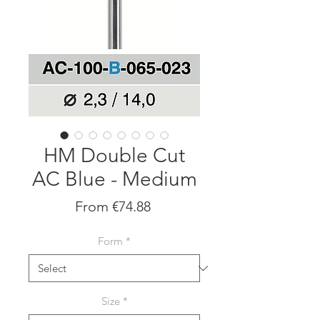
HM Double Cut
AC Blue - Medium
Sale
From
€74.88
Price
Form
*
Size
*