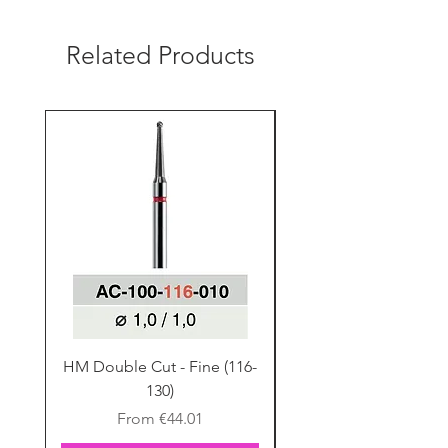
Related Products
HM Double Cut - Fine (116-
HM Double Cut - Fine
130)
Sale Price
From
€44.01