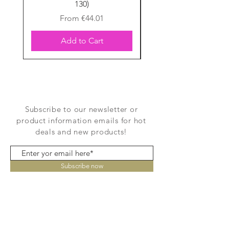
130)
Sale Price
From
€44.01
Add to Cart
Subscribe to our newsletter or
product information emails for hot
deals and new products!
Subscribe now